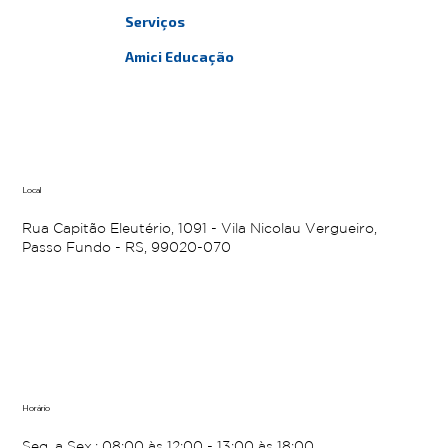
Serviços
Amici Educação
Local
Rua Capitão Eleutério, 1091 - Vila Nicolau Vergueiro,
Passo Fundo - RS, 99020-070
Horário
Seg. a Sex.: 08:00 às 12:00 - 13:00 às 18:00